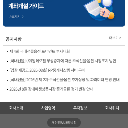
더보기 >
공지사항
제 4회 국내선물옵션 토너먼트 투자대회
[국내선물] (주)알테오젠 무상증자에 따른 주식선물·옵션 시장조치 방안
[입찰 재공고 2026-08호] RP중개시스템 서버 구매
[국내선물] 2026년 제 2차 주식선물·옵션 추가상장 및 파라미터 변경 안내
2026년 8월 장내파생상품시장 증거금률 정기 변경 안내
회사소개
사업영역
투자정보
회사위치
개인정보처리방침