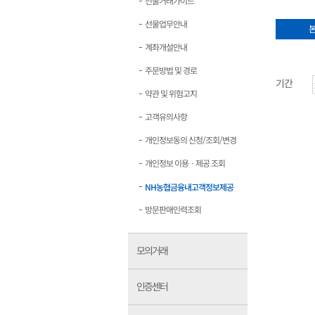
선물거래가이드
선물업무안내
계좌개설안내
주문방법 및 경로
기간
약관 및 위험고지
고객유의사항
개인정보동의 신청/조회/변경
개인정보 이용ㆍ제공 조회
NH농협금융내고객정보제공
방문판매인력조회
모의거래
인증센터