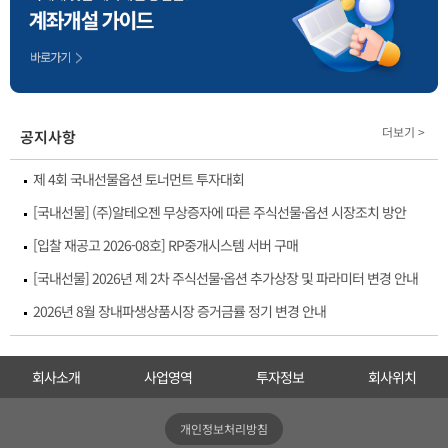
더보기 >
공지사항
제 4회 국내선물옵션 토너먼트 투자대회
[국내선물] (주)알테오젠 무상증자에 따른 주식선물·옵션 시장조치 방안
[입찰 재공고 2026-08호] RP중개시스템 서버 구매
[국내선물] 2026년 제 2차 주식선물·옵션 추가상장 및 파라미터 변경 안내
2026년 8월 장내파생상품시장 증거금률 정기 변경 안내
회사소개
사업영역
투자정보
회사위치
개인정보처리방침