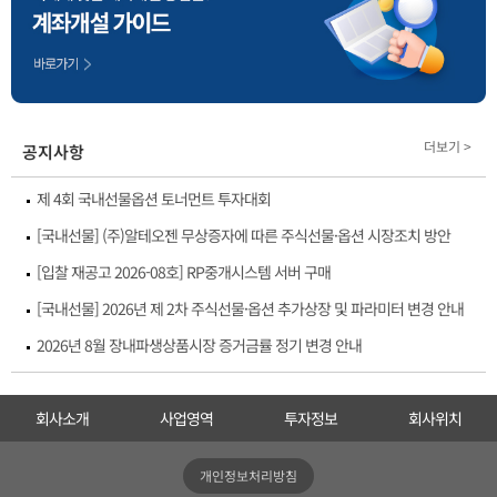
더보기 >
공지사항
제 4회 국내선물옵션 토너먼트 투자대회
[국내선물] (주)알테오젠 무상증자에 따른 주식선물·옵션 시장조치 방안
[입찰 재공고 2026-08호] RP중개시스템 서버 구매
[국내선물] 2026년 제 2차 주식선물·옵션 추가상장 및 파라미터 변경 안내
2026년 8월 장내파생상품시장 증거금률 정기 변경 안내
회사소개
사업영역
투자정보
회사위치
개인정보처리방침